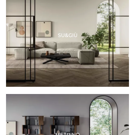
SU&GIÙ
METRINO