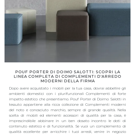
POUF PORTER DI DOIMO SALOTTI: SCOPRI LA
LINEA COMPLETA DI COMPLEMENTI D'ARREDO
MODERNI DELLA FIRMA
Dopo avere acquistato i mobili per la tua casa, dovrai abbellire gli
ambienti domestici con i plurifunzionali Complementi di forte
impatto estetico che presentiamo. Pouf Porter di Doimo Salotti in
tessuto: appartiene alla ricca collezione di Complementi moderni
del noto e conosciuto marchio, sempre di grande qualità. Nella
scelta di mobili ed elementi accessori di qualità per la casa, è
imprescindibile abbinare in un ben dosato incontro le doti di
contenuto estetico e di funzionalità. Se vuoi un complemento di
qualità eccellente per arricchire i tuoi arredi, venire in negozio