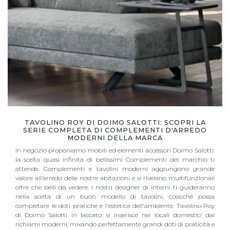
TAVOLINO ROY DI DOIMO SALOTTI: SCOPRI LA
SERIE COMPLETA DI COMPLEMENTI D'ARREDO
MODERNI DELLA MARCA
In negozio proponiamo mobili ed elementi accessori Doimo Salotti:
la scelta quasi infinita di bellissimi Complementi del marchio ti
attende. Complementi e tavolini moderni aggiungono grande
valore all’arredo delle nostre abitazioni e si rivelano multifunzionali
oltre che belli da vedere. I nostri designer di interni ti guideranno
nella scelta di un buon modello di tavolini, cosicché possa
completare le doti pratiche e l'estetica dell'ambiente. Tavolino Roy
di Doimo Salotti in laccato: si inserisce nei locali domestici dai
richiami moderni, mixando perfettamente grandi doti di praticità e