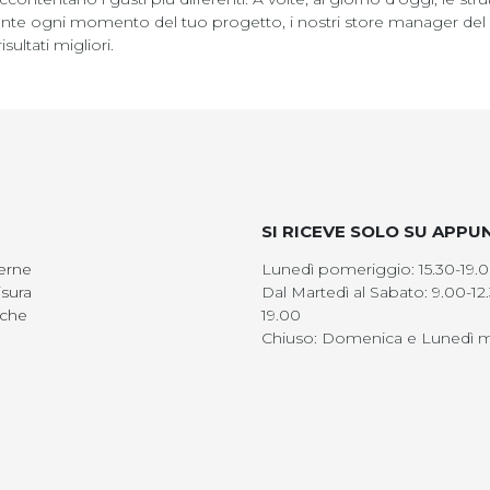
durante ogni momento del tuo progetto, i nostri store manager de
sultati migliori.
SI RICEVE SOLO SU APP
erne
Lunedì pomeriggio: 15.30-19.
sura
Dal Martedì al Sabato: 9.00-12.
iche
19.00
Chiuso: Domenica e Lunedì m