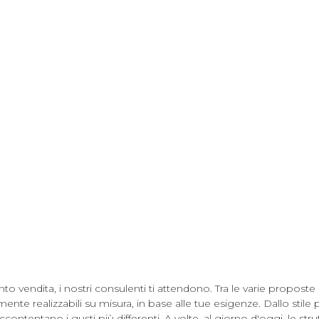
o vendita, i nostri consulenti ti attendono. Tra le varie propost
ealizzabili su misura, in base alle tue esigenze. Dallo stile più
tentano i gusti più differenti. A volte, al giorno d'oggi, le strutt