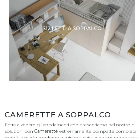
S12 LETTI A SOPPALCO
CAMERETTE A SOPPALCO
Entra a vedere gli arredamenti che presentiamo nel nostro punt
soluzioni con
Camerette
estremamente compatte completamente r
mobili, a quello moderno e minimal chic, le nostre proposte accon