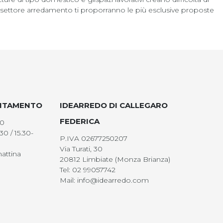
l settore arredamento ti proporranno le più esclusive proposte
UNTAMENTO
IDEARREDO DI CALLEGARO
FEDERICA
00
30 / 15.30-
P.IVA 02677250207
Via Turati, 30
attina
20812 Limbiate (Monza Brianza)
Tel: 02 99057742
Mail: info@idearredo.com