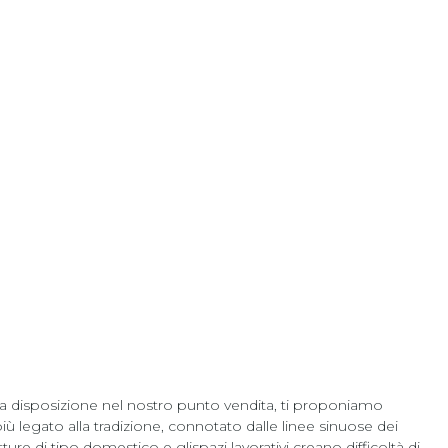
e a disposizione nel nostro punto vendita, ti proponiamo
 legato alla tradizione, connotato dalle linee sinuose dei
ure di tipo domestico e glispazi lavorativi creano difficoltà di