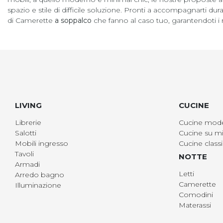
spazio e stile di difficile soluzione. Pronti a accompagnarti 
di Camerette
a soppalco
che fanno al caso tuo, garantendoti i ri
LIVING
CUCINE
Librerie
Cucine mod
Salotti
Cucine su mi
Mobili ingresso
Cucine class
Tavoli
NOTTE
Armadi
Letti
Arredo bagno
Camerette
Illuminazione
Comodini
Materassi