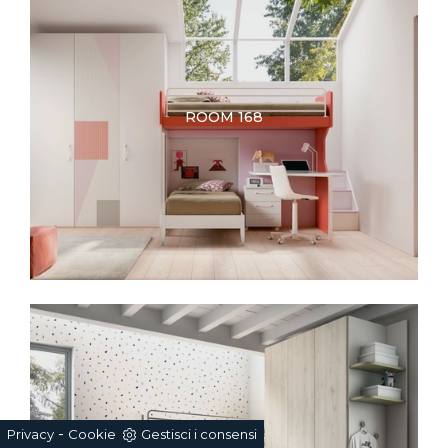
ROOM 168
ROOM 167
-
Privacy
Cookie
Gestisci i consensi