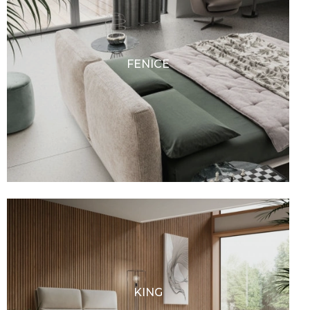
FENICE
KING