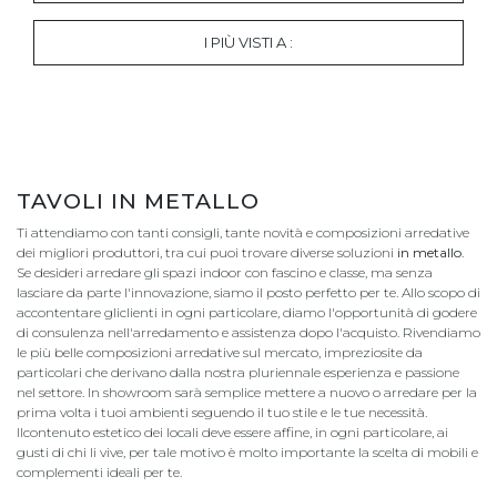
I PIÙ VISTI A :
TAVOLI IN METALLO
Ti attendiamo con tanti consigli, tante novità e composizioni arredative
dei migliori produttori, tra cui puoi trovare diverse soluzioni
in metallo
.
Se desideri arredare gli spazi indoor con fascino e classe, ma senza
lasciare da parte l'innovazione, siamo il posto perfetto per te. Allo scopo di
accontentare gliclienti in ogni particolare, diamo l'opportunità di godere
di consulenza nell'arredamento e assistenza dopo l'acquisto. Rivendiamo
le più belle composizioni arredative sul mercato, impreziosite da
particolari che derivano dalla nostra pluriennale esperienza e passione
nel settore. In showroom sarà semplice mettere a nuovo o arredare per la
prima volta i tuoi ambienti seguendo il tuo stile e le tue necessità.
Ilcontenuto estetico dei locali deve essere affine, in ogni particolare, ai
gusti di chi li vive, per tale motivo è molto importante la scelta di mobili e
complementi ideali per te.