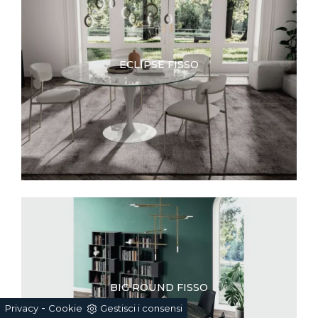
ECLIPSE FISSO
BIG ROUND FISSO
-
Privacy
Cookie
Gestisci i consensi