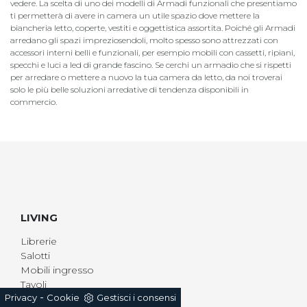
vedere. La scelta di uno dei modelli di Armadi funzionali che presentiamo
ti permetterà di avere in camera un utile spazio dove mettere la
biancheria letto, coperte, vestiti e oggettistica assortita. Poiché gli Armadi
arredano gli spazi impreziosendoli, molto spesso sono attrezzati con
accessori interni belli e funzionali, per esempio mobili con cassetti, ripiani,
specchi e luci a led di grande fascino. Se cerchi un armadio che si rispetti
per arredare o mettere a nuovo la tua camera da letto, da noi troverai
solo le più belle soluzioni arredative di tendenza disponibili in
commercio.
LIVING
Librerie
Salotti
Mobili ingresso
Tavoli
-
Privacy
Cookie
Gestisci i consensi
Armadi