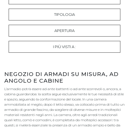
TIPOLOGIA
APERTURA
I PIÙ VISTI A :
NEGOZIO DI ARMADI SU MISURA, AD
ANGOLO E CABINE
L’armadio potrà essere ad ante battenti o ad ante scorrevoli o, ancora, a
cabina guardaroba: la scelta segue esclusivamente le tue necessità di stile
e spazio, seguendo la conformazione del locale. In una camera
ammobiliata al meglio, dopo il letto stesso, va collocato prima di tutto un
armadio di grande fascino, da scegliere di diverse misure e in molteplici
materiali resistenti negli anni. La camera, oltre agli arredi tradizionali
quali letto, comò e comodini, è completata da molteplici accessori: tra
questi, si rivelerà essenziale la presenza di un armadio ampio e bello da