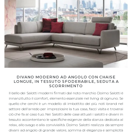
DIVANO MODERNO AD ANGOLO CON CHAISE
LONGUE, IN TESSUTO SFODERABILE, SEDUTA A
SCORRIMENTO
Il bello dei Salotti moderni firmati dal noto marchio Doimo Salotti è
innanzitutto il comfort, elemento essenziale nel living di ognuno. Se
quello che cerchi è un modello di imbottito dei più noti brand nel
settore dell'arredo per impreziosire la tua casa, facci visita e troverai
ciò che fa al caso tuo. Nei Salotti delle case attuali i salotti e divani in
tessuto accontentano le specifiche esigenze della stanza dedicata al
relax, allo svago e alla convivialità. Doimo Salotti realizza da sempre
divani ad angolo di grande valore, somma di eleganza e semplicità