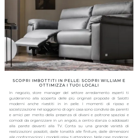
SCOPRI IMBOTTITI IN PELLE: SCOPRI WILLIAM E
OTTIMIZZA I TUOI LOCALI
In negozio, store manager del settore arredamento esperti ti
guideranno alla scoperta delle più originali proposte di Salotti
moderni anche rivestiti in in pelle. I momenti di riposo e
socializzazione nel soggiorno di ogni casa sono condivisi da parenti
e amici per merito della presenza di divani e poltrone spaziosi e
comodi da organizzare in un angolo, a centro stanza o addossati
alla parete davanti alla TV. Conta su una grande varietà di
realizzazioni possibili, dalle tonalità alle finiture, dalle dimensioni
alle conformazioni: i modelli relax ti attendono. Nelle case moderne,