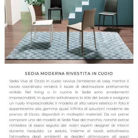
SEDIA MODERNA RIVESTITA IN CUOIO
Sedia Viva di Ozzio in cuoio: ravviva l’ambiente di casa, mentre il
tavolo coordinato renderà il locale di destinazione prettamente
vivibile. Nel living o in cucina le Sedie sono arredamenti
imprescindibili, in quanto sottolineano lo stile del locale e svolgono
un ruolo imprescindibile. Il modello di alto valore estetico in foto è
appartenente alla gamma quasi infinita di soluzioni moderne da
pranzo di Ozzio, disponibili in molteplici materiali. Da noi potrai
comprare uno dei modelli di Sedie fisse del marchio, nonché potrai
richiedere di essere seguito dai nostri esperti designer di interni
durante l'acquisto. Le sedute, insieme ai tavoli, sottolineano
l'atmosfera degli ambienti: se desideri ottimizzare gli spazi