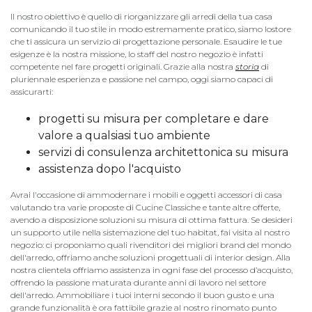
Il nostro obiettivo è quello di riorganizzare gli arredi della tua casa
comunicando il tuo stile in modo estremamente pratico, siamo lostore
che ti assicura un servizio di progettazione personale. Esaudire le tue
esigenze è la nostra missione, lo staff del nostro negozio è infatti
competente nel fare progetti originali. Grazie alla nostra
storia
di
pluriennale esperienza e passione nel campo, oggi siamo capaci di
assicurarti:
progetti su misura per completare e dare
valore a qualsiasi tuo ambiente
servizi di consulenza architettonica su misura
assistenza dopo l'acquisto
Avrai l'occasione di ammodernare i mobili e oggetti accessori di casa
valutando tra varie proposte di Cucine Classiche e tante altre offerte,
avendo a disposizione soluzioni su misura di ottima fattura. Se desideri
un supporto utile nella sistemazione del tuo habitat, fai visita al nostro
negozio: ci proponiamo quali rivenditori dei migliori brand del mondo
dell'arredo, offriamo anche soluzioni progettuali di interior design. Alla
nostra clientela offriamo assistenza in ogni fase del processo d’acquisto,
offrendo la passione maturata durante anni di lavoro nel settore
dell'arredo. Ammobiliare i tuoi interni secondo il buon gusto e una
grande funzionalità è ora fattibile grazie al nostro rinomato punto