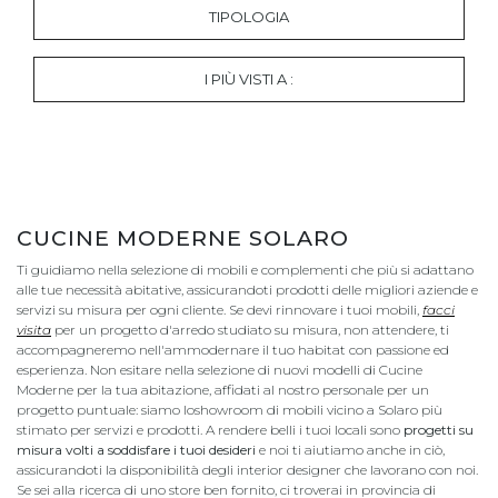
TIPOLOGIA
I PIÙ VISTI A :
CUCINE MODERNE SOLARO
Ti guidiamo nella selezione di mobili e complementi che più si adattano
alle tue necessità abitative, assicurandoti prodotti delle migliori aziende e
servizi su misura per ogni cliente. Se devi rinnovare i tuoi mobili,
facci
visita
per un progetto d'arredo studiato su misura, non attendere, ti
accompagneremo nell'ammodernare il tuo habitat con passione ed
esperienza. Non esitare nella selezione di nuovi modelli di Cucine
Moderne per la tua abitazione, affidati al nostro personale per un
progetto puntuale: siamo loshowroom di mobili vicino a Solaro più
stimato per servizi e prodotti. A rendere belli i tuoi locali sono
progetti su
misura volti a soddisfare i tuoi desideri
e noi ti aiutiamo anche in ciò,
assicurandoti la disponibilità degli interior designer che lavorano con noi.
Se sei alla ricerca di uno store ben fornito, ci troverai in provincia di