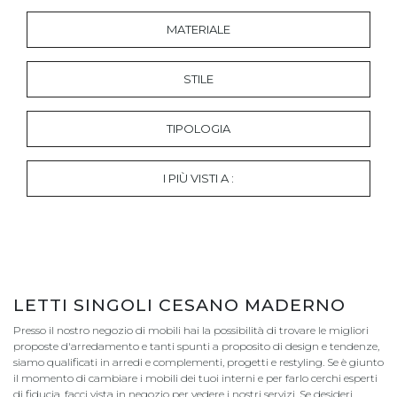
MATERIALE
STILE
TIPOLOGIA
I PIÙ VISTI A :
LETTI SINGOLI CESANO MADERNO
Presso il nostro negozio di mobili hai la possibilità di trovare le migliori
proposte d'arredamento e tanti spunti a proposito di design e tendenze,
siamo qualificati in arredi e complementi, progetti e restyling. Se è giunto
il momento di cambiare i mobili dei tuoi interni e per farlo cerchi esperti
di fiducia, facci vista in negozio per vedere i nostri servizi. Se desideri