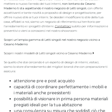
mettere a nuovo l’arredo dei tuoi interni,
non lontano da Cesano
Maderno ti sta aspettando il nostro negozio di Letti singoli
, con offerte
accattivanti e tante novità a proposito di design e progettazione, per
offrire nuovo stile ai tuoi interni. Se desideri modificare lo stile della tua
casa, affidati a noi, siamo un negozio di riferimento sul territorio per
l'arredamento e i progetti d’interni.
Contattaci
subito per informazioni e
preventivi o vieni a conoscerci nel nostro showroom:
Scopri un'ampia gamma di Letti singoli nel nostro negozio vicino a
Cesano Maderno
Scopri i nostri modelli di Letti singoli vicino a Cesano Maderno
Se quello che stai cercando è un esperto di design di interni, visitaci,
siamo lo store d'arredamento dei migliori brand che con preparazione ti
assicura:
attenzione pre e post acquisto
capacità di coordinare perfettamente i mobili e
i materiali anche preesistenti
possibilità di visionare in prima persona materiali
pregiati ideali per la tua abitazione
una consulenza su misura che soddisfi ciò che