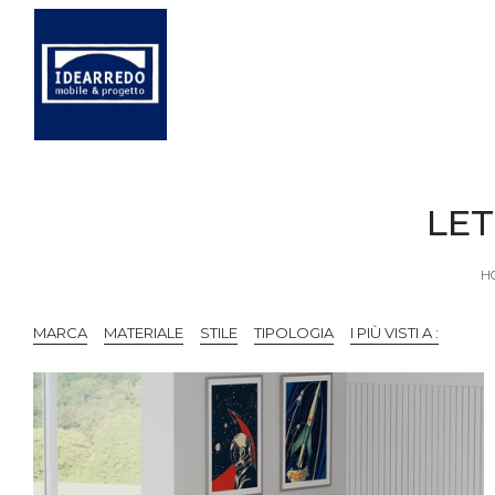
LET
H
MARCA
MATERIALE
STILE
TIPOLOGIA
I PIÙ VISTI A :