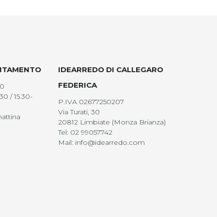
UNTAMENTO
IDEARREDO DI CALLEGARO
FEDERICA
00
30 / 15.30-
P.IVA 02677250207
Via Turati, 30
attina
20812 Limbiate (Monza Brianza)
Tel: 02 99057742
Mail: info@idearredo.com