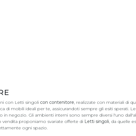
RE
ni con Letti singoli
con contenitore
, realizzate con materiali di qu
i mobili ideali per te, assicurandoti sempre gli esiti sperati. Le c
 in negozio. Gli ambienti interni sono sempre diversi l'uno dall'al
o vendita proponiamo svariate offerte di
Letti singoli
, da quelle 
rfettamente ogni spazio.