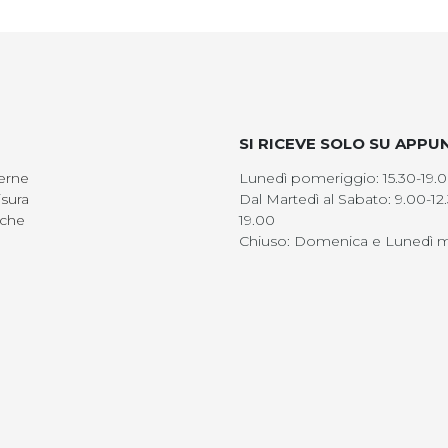
SI RICEVE SOLO SU APP
erne
Lunedì pomeriggio: 15.30-19.
sura
Dal Martedì al Sabato: 9.00-12.
iche
19.00
Chiuso: Domenica e Lunedì m