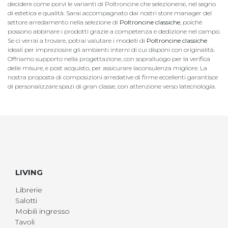
decidere come porvi le varianti di Poltroncine che selezionerai, nel segno
di estetica e qualità. Sarai accompagnato dai nostri store manager del
settore arredamento nella selezione di
Poltroncine classiche
, poiché
possono abbinare i prodotti grazie a competenza e dedizione nel campo.
Se ci verrai a trovare, potrai valutare i modelli di
Poltroncine classiche
ideali per impreziosire gli ambienti interni di cui disponi con originalità.
Offriamo supporto nella progettazione, con sopralluogo per la verifica
delle misure, e post acquisto, per assicurare laconsulenza migliore. La
nostra proposta di composizioni arredative di firme eccellenti garantisce
di personalizzare spazi di gran classe, con attenzione verso latecnologia.
LIVING
Librerie
Salotti
Mobili ingresso
Tavoli