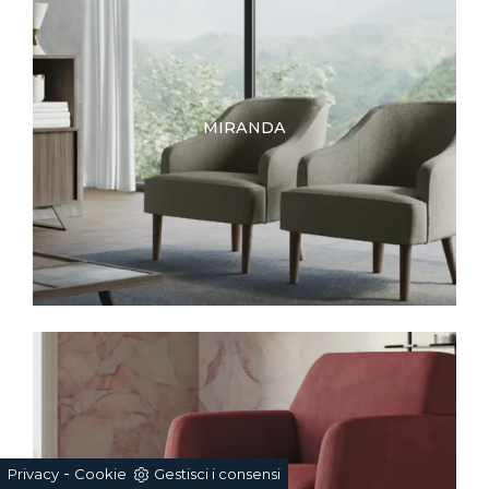
MIRANDA
ADELE
-
Privacy
Cookie
Gestisci i consensi